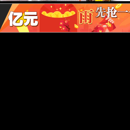
-官方网站
888贵宾会
新闻
官网
公司要
光谷四路绿色版888贵宾会大厦
公司简介
分支动
组织架构
学习园