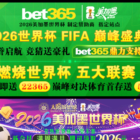
网站首页
888贵宾会官网
新闻中心
产品展示
当前位置：
首页
>
产品展示
>
集客
>
5G示范
子政务
信息化集成
智慧城市