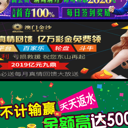
5G示范
与工业网络、工业软件、控制系统融合项目，促进制造业智能化水