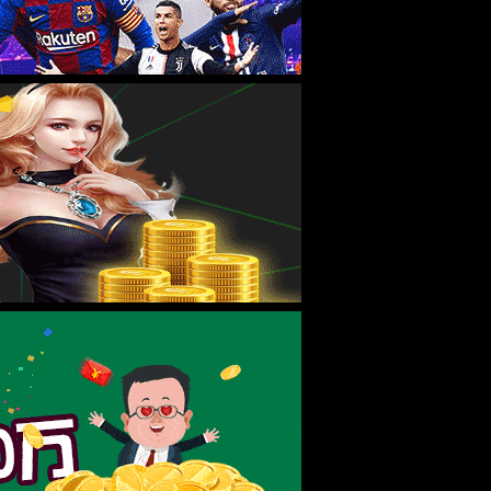
公司要闻
平
胡晓斌调研指导襄阳分公司经营发展工作
深化崇军服务 践行国企担当——绿色版888贵宾会签署省级拥军优待合作协议
绿色版888贵宾会公司召开2026年半年工作会议
湖北文旅、888贵宾会业务融合研讨交流会在鄂州召开