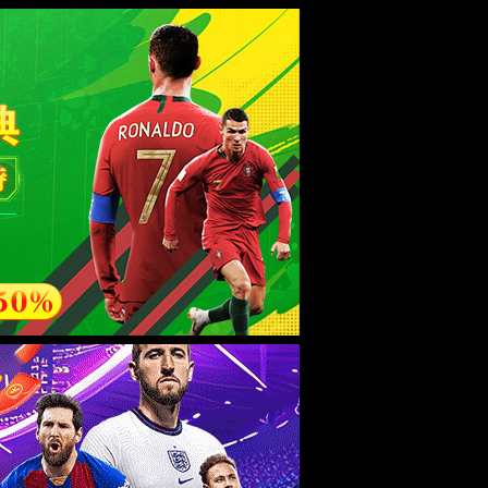
股票代码：000665（
3.99
元
1.01
% ）
领导信箱
产品展示
业务办理
公示公告
党群工作
5G示范