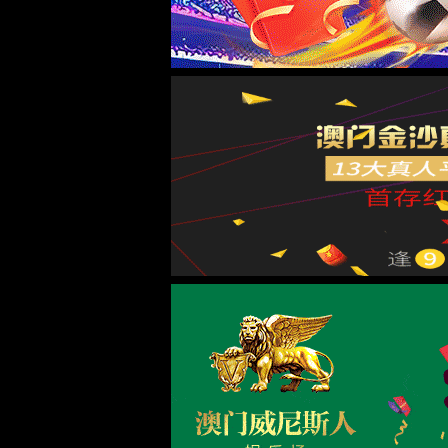
包括光纤及数据专线链路的租赁，目前市场需求的主流
1. 电路专网
电路专网是利用数字的传输链路，通过SDH/MS
或多点间数据通信。如：专业数据处理、可视电视会议
案例：绿色版888贵宾会为全省财政系统提供千余