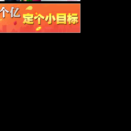
黄冈武穴苏志成：三十年磨一剑 888贵宾会老兵的新答卷
信息通信暖心服务再升级！今年将聚焦这“十件实事”
绿色版888贵宾会“总经理服务日”｜下沉一线听民声 用心服务解民忧
绿色版888贵宾会：暖心护航高考路 实干冲刺“双过半”
中心
产品展示
业务办理
公示公告
党群工作
闻
公客
微信营业厅
招标公告
党的建设
态
集客
天猫旗舰店
定期公告
纪检监察
地
支付宝