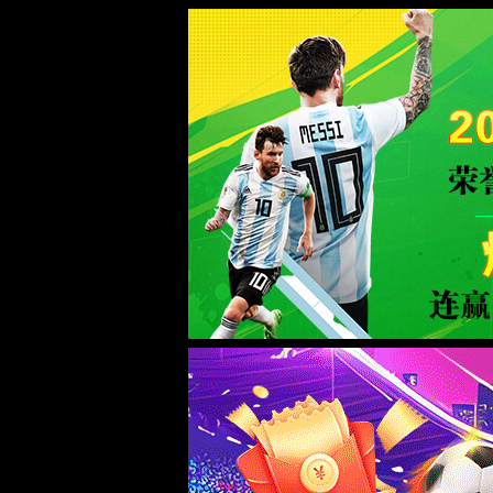
武汉
数据专网
网络租赁
电