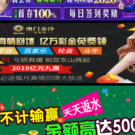
数据专网
专线类产品主要是OTN、MSTP和IPRAN三种专网。
TP传输网络，为用户提供可靠的专网解决方案，可用于客户点对点
、实时图像监控等。
条通信链路和运维服务。