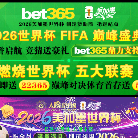
网站首页
888贵宾会官网
新闻中心
产品展示
当前位置：
首页
>
产品展示
>
集客
>
数据专网
子政务
信息化集成
智慧城市