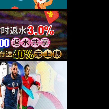
徐诚到武汉分公司调研指导工作
绿色版888贵宾会公司召开庆祝中国共产党成立105周年暨“七一”表彰大会
华中文化大数据与灿烂阳光联合打造AI文化短剧《城下有人》 6月21日全网首播
企业文化
武汉汉阳邓呈勇：匠心耕耘拓市场 初心如磐显担当
黄冈武穴苏志成：三十年磨一剑 888贵宾会老兵的新答卷
信息通信暖心服务再升级！今年将聚焦这“十件实事”