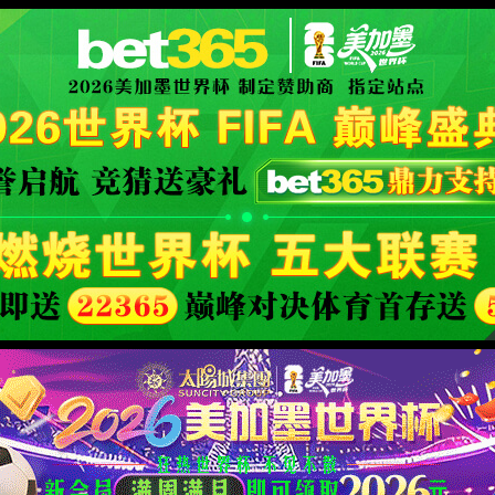
网站首页
888贵宾会官网
新闻中心
公示公告
当前位置：
首页
>
公示公告
>
定期公告