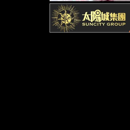
2022年年度报告摘要
22
2022年年度报告摘要
2023-04
2022年度业绩预告
03
2022年度业绩预告
2023-02
2022年三季度报告