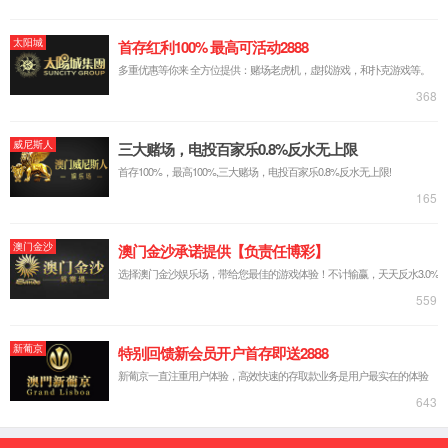
5G频段、网络覆盖、数字底座等优势，加快构建覆盖城乡、技
术领先、安全可控、服务多元的现代化绿色版888贵宾会体
系，着力推动“文化+科技”深度融合、“内容+网络”协同升
级、“大屏+小屏”全域触达，传播党的声音、服务千家万户、
赋能千行百业，奋力为湖北数字强省、文化强省与中部地区崛
起贡献“888贵宾会力量”。
云网筑基，算网协同，加快建设全域覆盖的数字基础设施
新标杆
数字基础设施是数字经济高质量发展的核心支撑，更是产
业迭代、精细化治理、民生普惠提质的刚性保障。绿色版888
贵宾会在原有传统固移网业务的基础上，持续锚定“云网一