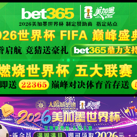
网站首页
888贵宾会官网
新闻中心
888贵宾会官网
当前位置：
首页
>
888贵宾会官网
>
企业文化
业文化